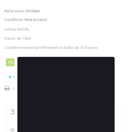
Reference:
DIY064A
Condition:
New product
Arôme RAISIN.
Flacon de 10ml.
Conditionnement préférentiel en boîte de 10 flacons.
EN STOCK - CHEZ VOUS EN 24/48H
Tweet
Share
Google+
Pinterest
Print
3,90 €
tax incl.
Quantity