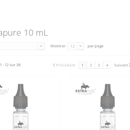
rapure 10 mL
Montrer
par page
12
1 - 12 sur 38.
Précédent
1
2
3
4
Suivant