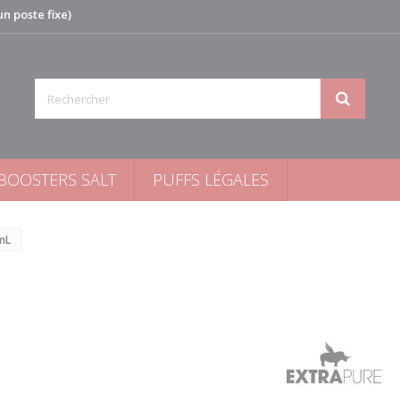
n poste fixe)
BOOSTERS SALT
PUFFS LÉGALES
mL