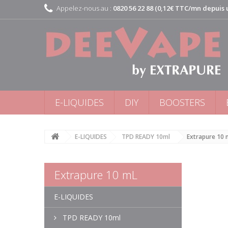
Appelez-nous au :
0820 56 22 88 (0,12€ TTC/mn depuis u
E-LIQUIDES
DIY
BOOSTERS
E-LIQUIDES
TPD READY 10ml
Extrapure 10 
Extrapure 10 mL
E-LIQUIDES
TPD READY 10ml