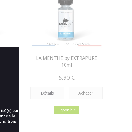
E 10ml
LA MENTHE by EXTRAPURE
10ml
5,90 €
ter
Détails
Acheter
Disponible
risé(e) par
ant de la
onditions