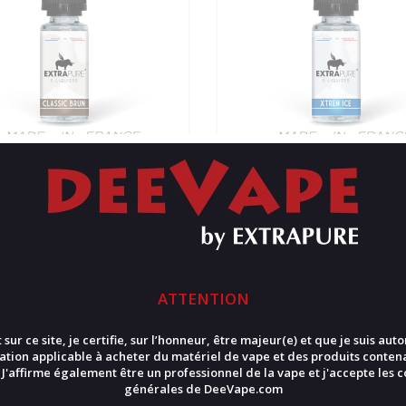
SIC BRUN by EXTRAPURE
XTREM ICE by EXTRAPUR
10ml
5,90 €
5,90 €
Détails
Ache
tails
Acheter
ATTENTION
Disponible
Disponible
 sur ce site, je certifie, sur l’honneur, être majeur(e) et que je suis auto
lation applicable à acheter du matériel de vape et des produits conten
 J'affirme également être un professionnel de la vape et j'accepte les
c
générales
de DeeVape.com