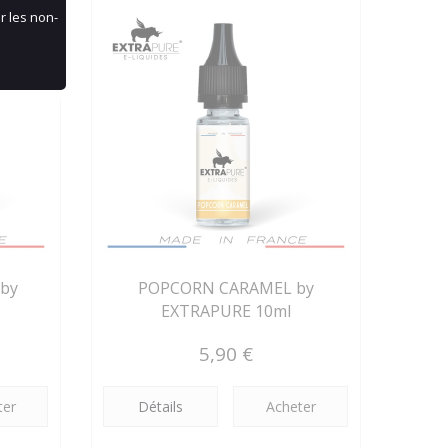
r les non-
 by
POPCORN CARAMEL by
EXTRAPURE 10ml
5,90 €
ter
Détails
Acheter