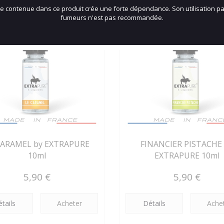
ne contenue dans ce produit crée une forte dépendance. Son utilisation pa
fumeurs n'est pas recommandée.
CARAMEL by EXTRAPURE
FINANCIER PISTACHE
10ml
EXTRAPURE 10ml
5,90 €
5,90 €
tails
Acheter
Détails
Ache