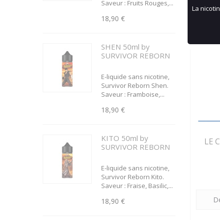
Saveur : Fruits Rouges,...
La nicoti
18,90 €
SHEN 50ml by
SURVIVOR REBORN
E-liquide sans nicotine,
Survivor Reborn Shen.
Saveur : Framboise,...
18,90 €
KITO 50ml by
LE 
SURVIVOR REBORN
E-liquide sans nicotine,
Survivor Reborn Kito.
Saveur : Fraise, Basilic,...
Dé
18,90 €