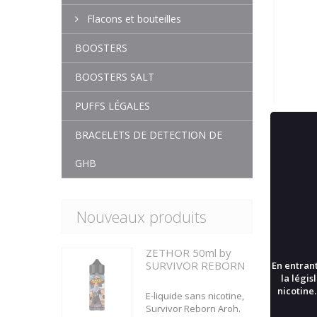
Flacons et bouteilles
BOOSTERS
BOOSTERS SALT
PUFFS LÉGALES
BRACELETS DE DETECTION DE
CLAS
GHB
Nouveaux produits
Dé
ZETHOR 50ml by
SURVIVOR REBORN
En entrant
la légis
nicotine.
E-liquide sans nicotine,
Survivor Reborn Aroh.