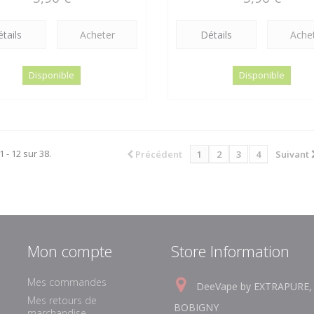
tails
Acheter
Détails
Ache
Disponible
Disponible
1 - 12 sur 38.
Précédent
1
2
3
4
Suivant
Mon compte
Store Information
Mes commandes
DeeVape by EXTRAPURE,
Mes retours de
BOBIGNY
marchandise