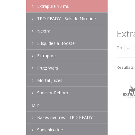
Extrapure 10 mL
TPD READY - Sels de Nicotine
Ext
Nextra
E-liquides à Booster
Tri
--
Extrapure
Résultats 
Frutz Wars
Mortal Juices
Survivor Reborn
DIY
Bases neutres - TPD READY
Sans nicotine