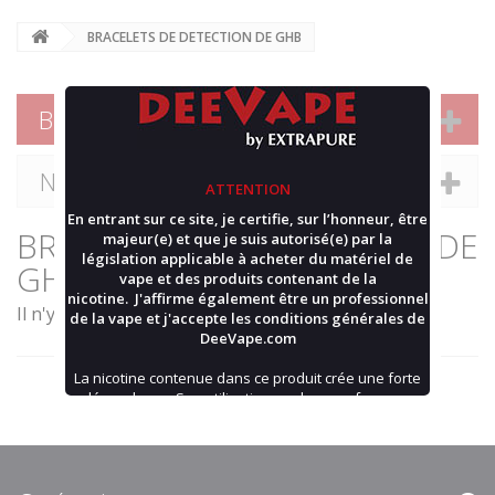
BRACELETS DE DETECTION DE GHB
BRACELETS DE DETECTION DE GHB
Nouveaux produits
ATTENTION
En entrant sur ce site, je certifie, sur l’honneur, être
BRACELETS DE DETECTION DE
majeur(e) et que je suis autorisé(e) par la
législation applicable à acheter du matériel de
GHB
vape et des produits contenant de la
nicotine. J'affirme également être un professionnel
Il n'y a aucun produit dans cette catégorie.
de la vape et j'accepte les
conditions générales
de
DeeVape.com
La nicotine contenue dans ce produit crée une forte
dépendance. Son utilisation par les non-fumeurs
n'est pas recommandée.