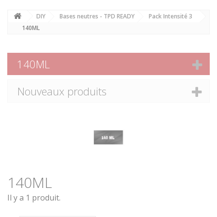
DIY
Bases neutres - TPD READY
Pack Intensité 3
140ML
140ML
Nouveaux produits
140ML
Il y a 1 produit.