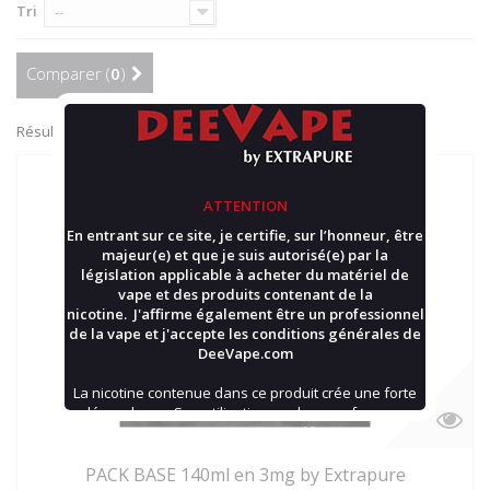
Tri
--
Comparer (
0
)
Résultats 1 - 1 sur 1.
ATTENTION
En entrant sur ce site, je certifie, sur l’honneur, être
majeur(e) et que je suis autorisé(e) par la
législation applicable à acheter du matériel de
vape et des produits contenant de la
nicotine. J'affirme également être un professionnel
de la vape et j'accepte les
conditions générales
de
DeeVape.com
La nicotine contenue dans ce produit crée une forte
dépendance. Son utilisation par les non-fumeurs
n'est pas recommandée.
PACK BASE 140ml en 3mg by Extrapure